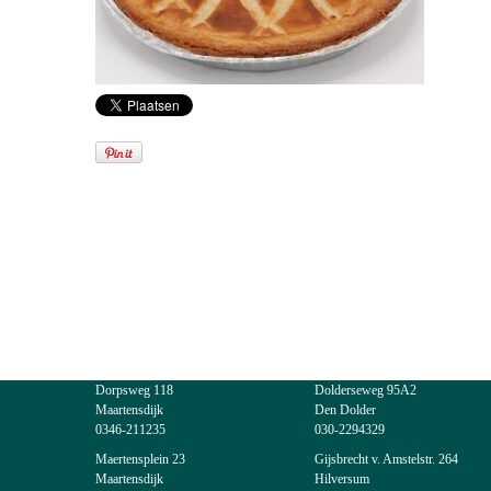
Dorpsweg 118
Dolderseweg 95A2
Maartensdijk
Den Dolder
0346-211235
030-2294329
Maertensplein 23
Gijsbrecht v. Amstelstr. 264
Maartensdijk
Hilversum