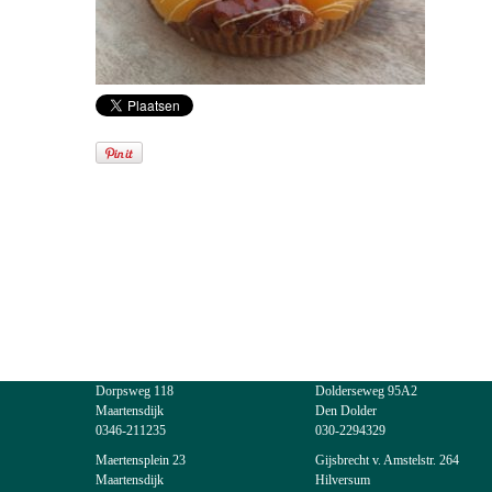
Dorpsweg 118
Dolderseweg 95A2
Maartensdijk
Den Dolder
0346-211235
030-2294329
Maertensplein 23
Gijsbrecht v. Amstelstr. 264
Maartensdijk
Hilversum