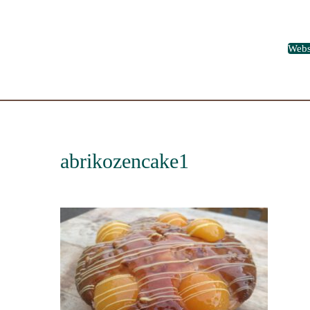
Web
abrikozencake1