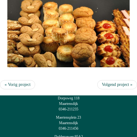
« Vorig project
Volgend project »
Dorpsweg 118
Maartensdijk
0346-211235
Maertensplein 23
Maartensdijk
0346-211456
Dolderseweg 95A2