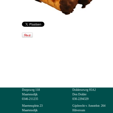
Dorpsweg 118
Dolderseweg 95A2
Maartensdijk
Den Dolder
0346-211235
030-2294329
Maertensplein 23
Gijsbrecht v. Amstelstr. 264
Maartensdijk
Hilversum