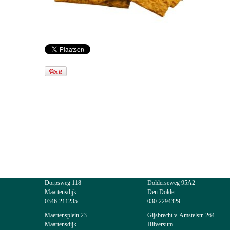
Dorpsweg 118
Dolderseweg 95A2
Maartensdijk
Den Dolder
0346-211235
030-2294329
Maertensplein 23
Gijsbrecht v. Amstelstr. 264
Maartensdijk
Hilversum