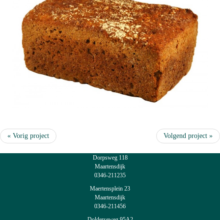
« Vorig project
Volgend project »
Dorpsweg 118
Maartensdijk
0346-211235
Maertensplein 23
Maartensdijk
0346-211456
Dolderseweg 95A2