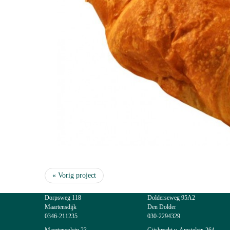
« Vorig project
Dorpsweg 118
Dolderseweg 95A2
Maartensdijk
Den Dolder
0346-211235
030-2294329
Maertensplein 23
Gijsbrecht v. Amstelstr. 264