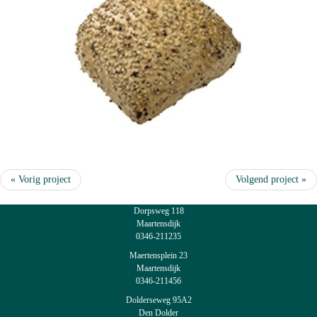
« Vorig project
Volgend project »
Dorpsweg 118
Maartensdijk
0346-211235
Maertensplein 23
Maartensdijk
0346-211456
Dolderseweg 95A2
Den Dolder