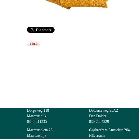
Dorpsweg 118
Dolderseweg 95A2
Maartensdijk
Den Dolder
0346-211235
030-2294329
Maertensplein 23
Gijsbrecht v. Amstelstr. 264
Maartensdijk
Hilversum