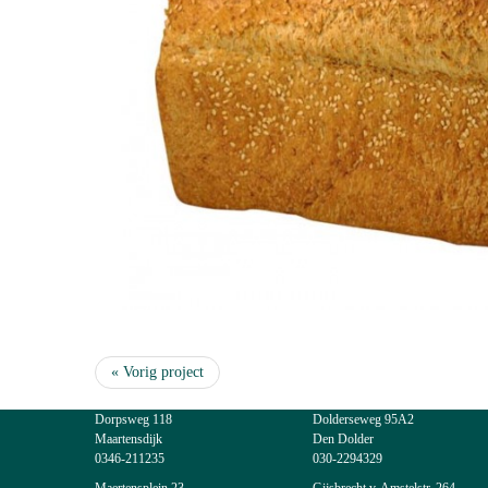
« Vorig project
Dorpsweg 118
Dolderseweg 95A2
Maartensdijk
Den Dolder
0346-211235
030-2294329
Maertensplein 23
Gijsbrecht v. Amstelstr. 264