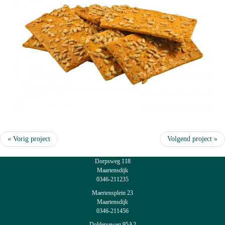
« Vorig project
Volgend project »
Dorpsweg 118
Maartensdijk
0346-211235
Maertensplein 23
Maartensdijk
0346-211456
Dolderseweg 95A2