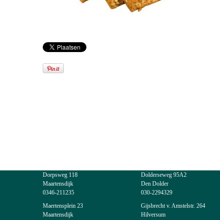
Dorpsweg 118
Dolderseweg 95A2
Maartensdijk
Den Dolder
0346-211235
030-2294329
Maertensplein 23
Gijsbrecht v. Amstelstr. 264
Maartensdijk
Hilversum