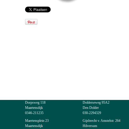
Dorpsweg 118
Dolderseweg 95A2
Maartensdijk
Den Dolder
0346-211235
030-2294329
Maertensplein 23
Gijsbrecht v. Amstelstr. 264
Maartensdijk
Hilversum