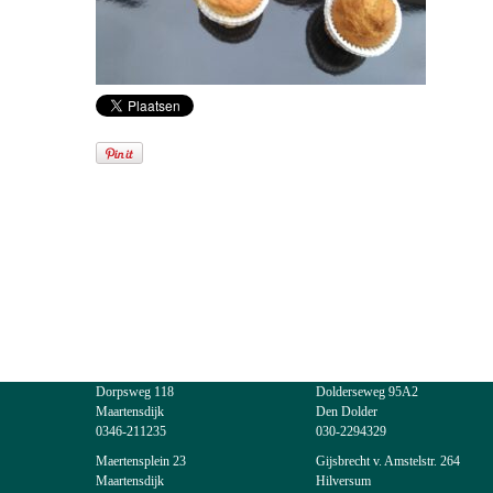
Dorpsweg 118
Dolderseweg 95A2
Maartensdijk
Den Dolder
0346-211235
030-2294329
Maertensplein 23
Gijsbrecht v. Amstelstr. 264
Maartensdijk
Hilversum