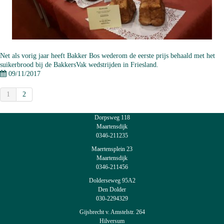
Net als vorig jaar heeft Bakker Bos wederom de eerste prijs behaald met het
suikerbrood bij de BakkersVak wedstrijden in Friesland.
09/11/2017
1
2
Dorpsweg 118
Maartensdijk
0346-211235
Maertensplein 23
Maartensdijk
0346-211456
Dolderseweg 95A2
Den Dolder
030-2294329
Gijsbrecht v. Amstelstr. 264
Hilversum