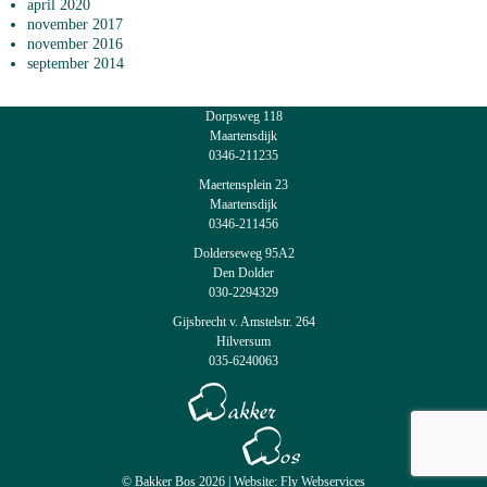
april 2020
november 2017
november 2016
september 2014
Dorpsweg 118
Maartensdijk
0346-211235
Maertensplein 23
Maartensdijk
0346-211456
Dolderseweg 95A2
Den Dolder
030-2294329
Gijsbrecht v. Amstelstr. 264
Hilversum
035-6240063
© Bakker Bos 2026 |
Website: Fly Webservices