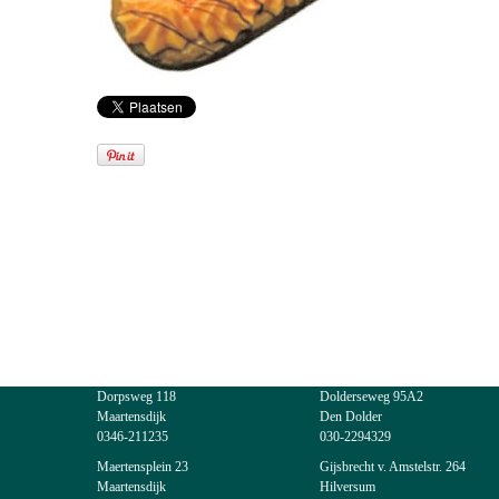
Dorpsweg 118
Dolderseweg 95A2
Maartensdijk
Den Dolder
0346-211235
030-2294329
Maertensplein 23
Gijsbrecht v. Amstelstr. 264
Maartensdijk
Hilversum