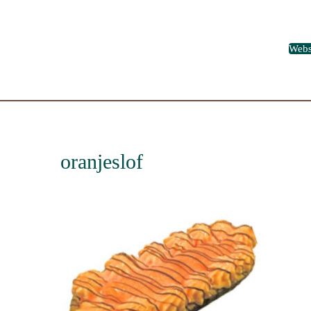
Web
oranjeslof