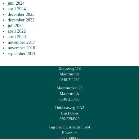
juni 2024
april 2024
december 2023
december 2022
juli 2022
april 2022
april 2020
november 2017
november 2016
september 2014
Dorpsweg 118
Maartensdijk
0346-211235
Maertensplein 23
Maartensdijk
0346-211456
Dolderseweg 95A2
Den Dolder
030-2294329
Gijsbrecht v. Amstelstr. 264
Hilversum
035-6240063