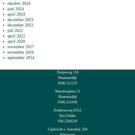
oktober 2024
juni 2024
april 2024
december 2023
december 2022
juli 2022
april 2022
april 2020
november 2017
november 2016
september 2014
Dorpsweg 118
Maartensdijk
0346-211235
Maertensplein 23
Maartensdijk
0346-211456
Dolderseweg 95A2
Den Dolder
030-2294329
Gijsbrecht v. Amstelstr. 264
Hilversum