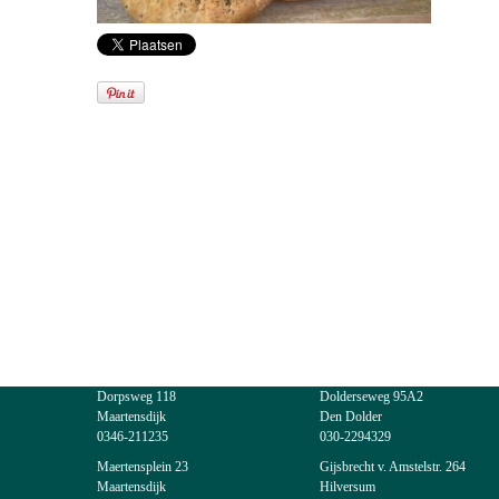
Dorpsweg 118
Dolderseweg 95A2
Maartensdijk
Den Dolder
0346-211235
030-2294329
Maertensplein 23
Gijsbrecht v. Amstelstr. 264
Maartensdijk
Hilversum